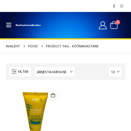
0
AVALEHT
POOD
PRODUCT TAG -
KÕÕMAVASTANE
FILTER