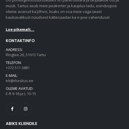
müük. Tartus asub meie peakorter ja kauplus-ladu, esinduspoe
oleme avanud ka Jõhvis, lisaks on osa meie väga laiast
kaubavalikust nüüdsest kättesaadav ka e-poe vahendusel.
Loe pikemalt...
KONTAKTINFO
AADRESS:
Ringtee 26, 51013 Tartu
TELEFON:
+372 511 3881
E-MAIL:
trk@rkeskus.ee
OLEME AVATUD:
E-R 9-18 ja L 10-15
ABIKS KLIENDILE