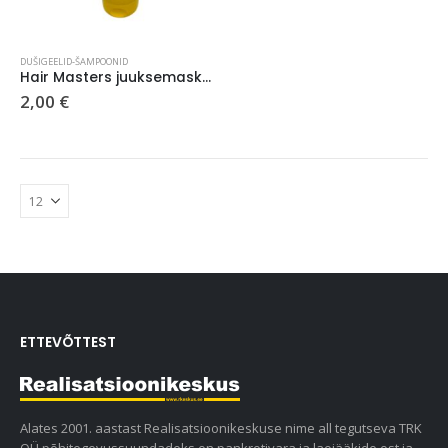
DUŠIGEELID-ŠAMPOONID
Hair Masters juuksemask 200ml
2,00
€
ETTEVÕTTEST
Alates 2001. aastast Realisatsioonikeskuse nime all tegutseva TRK
OÜ põhitegevussuundadeks on pankrotivara ja laojääkide ost ja