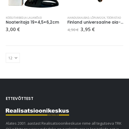
KÖÖGITARBED JA LAUANÕUD
AIANDUSKAUBAD
,
LÕPUMÜÜK
,
TÖÖRIISTAD
Noateritaja 19×4,5×6,2cm
Finland universaalne aia- ja oksakääride teritaja
3,00
€
3,95
€
4,90
€
ETTEVÕTTEST
Alates 2001. aastast Realisatsioonikeskuse nime all tegutseva TRK
OÜ põhitegevussuundadeks on pankrotivara ja laojääkide ost ja