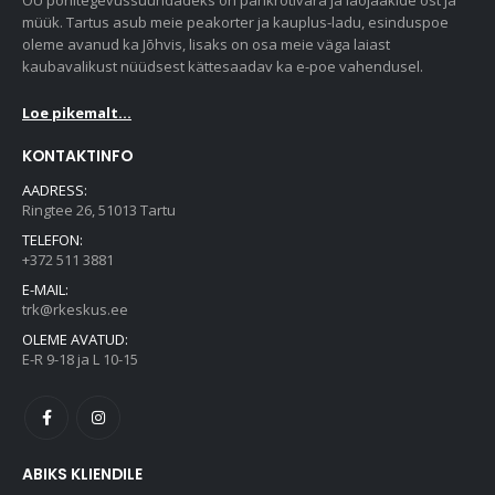
müük. Tartus asub meie peakorter ja kauplus-ladu, esinduspoe
oleme avanud ka Jõhvis, lisaks on osa meie väga laiast
kaubavalikust nüüdsest kättesaadav ka e-poe vahendusel.
Loe pikemalt...
KONTAKTINFO
AADRESS:
Ringtee 26, 51013 Tartu
TELEFON:
+372 511 3881
E-MAIL:
trk@rkeskus.ee
OLEME AVATUD:
E-R 9-18 ja L 10-15
ABIKS KLIENDILE